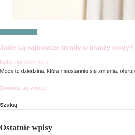
Zdrowie i uroda
Jakie są najnowsze trendy w branży mody?
luckyluke
2024-12-31
Moda to dziedzina, która nieustannie się zmienia, ofer
Dowiedz się więcej
Szukaj
Ostatnie wpisy