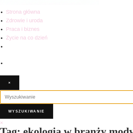
Strona główna
Zdrowie i uroda
Praca i biznes
Życie na co dzień
×
×
Tag: ekologia w branży mod