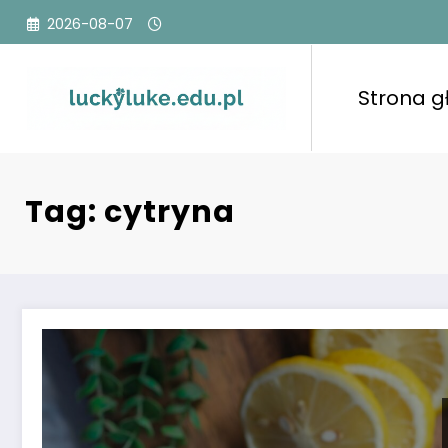
Przejdź
2026-08-07
do
treści
Strona 
Tag: cytryna