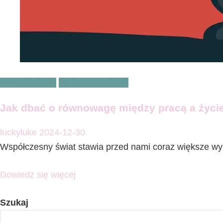
Praca i biznes
Życie na co dzień
Jak dbać o równowagę między pracą a życ
luckyluke
2024-12-30
Współczesny świat stawia przed nami coraz większe w
Dowiedz się więcej
Szukaj