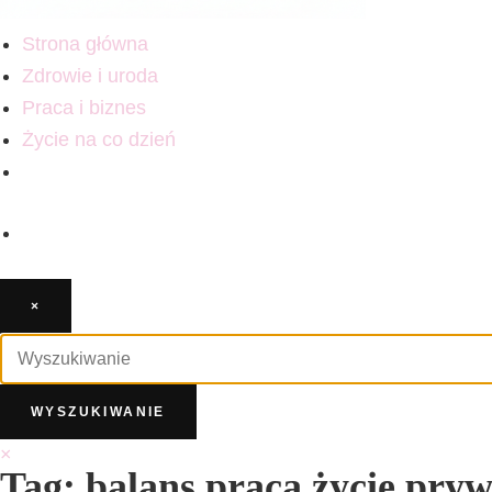
Strona główna
Zdrowie i uroda
Praca i biznes
Życie na co dzień
×
×
Tag: balans praca życie pry