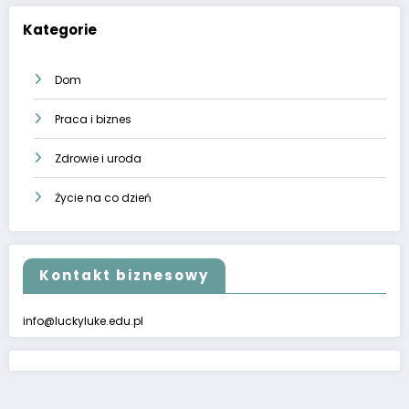
Kategorie
Dom
Praca i biznes
Zdrowie i uroda
Życie na co dzień
Kontakt biznesowy
info@luckyluke.edu.pl