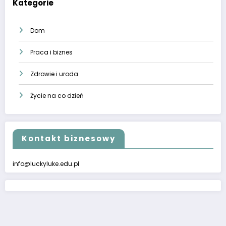
Kategorie
Dom
Praca i biznes
Zdrowie i uroda
Życie na co dzień
Kontakt biznesowy
info@luckyluke.edu.pl