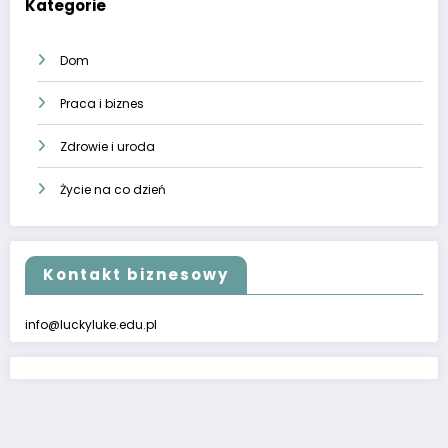
Kategorie
Dom
Praca i biznes
Zdrowie i uroda
Życie na co dzień
Kontakt biznesowy
info@luckyluke.edu.pl