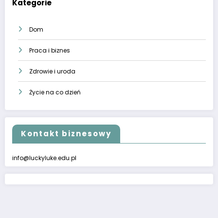
Kategorie
Dom
Praca i biznes
Zdrowie i uroda
Życie na co dzień
Kontakt biznesowy
info@luckyluke.edu.pl