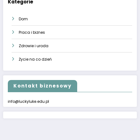
Kategorie
Dom
Praca i biznes
Zdrowie i uroda
Życie na co dzień
Kontakt biznesowy
info@luckyluke.edu.pl