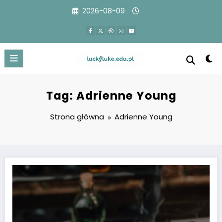
Przejdź
2026-08-09
do
treści
Tag: Adrienne Young
Strona główna
Adrienne Young